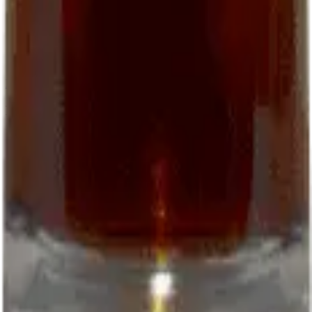
06 22 50 51 42
closdepougette.cahors@gmail.com
WhatsApp
Download the order form (PDF)
Follow us
Facebook
Instagram
© 2026 EARL Clos de Pougette. All rights reserved.
Legal notice
Terms
Privacy
L'abus d'alcool est dangereux pour la santé
Site by:
Kenobiz Sites