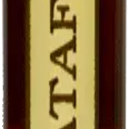
Eau-de-vie de
Cognac (Pineau),
Mutage
Alcool neutre
marc
Armagnac (Floc)
Degré
~17°
16-22°
15-18°
Fruité, doux,
Fruité, plus
Plus complexe,
Goût
marqué par le
enveloppant
parfois oxydatif
marc
Garde
5-10 ans frais
Très longue
Très longue
Conseils de conservation
Une fois ouvert, à
conserver au réfrigérateur
. Sa teneur en alcool
stabilise le produit : il se garde
plusieurs mois après ouverture
sans perte sensible de qualité, contrairement à un vin classique.
Pourquoi c'est rare
Élaborer un Ratafia demande de la
patience et du temps
: il faut
prélever du jus de raisin sain à la vendange, le muter
immédiatement, puis le laisser vieillir avant la mise en bouteille. Le
rendement est faible. C'est typiquement le genre de produit qu'on ne
fait pas pour gagner sa vie, mais parce qu'il fait partie de la culture
du domaine.