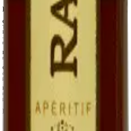
Foire aux questions
Quelle est la différence entre Ratafia et Pineau des Charentes ?
Tous deux sont des mistelles (mariage jus de raisin + alcool). Le
Pineau utilise du Cognac, le Ratafia utilise une eau-de-vie de marc
— ce qui donne un profil plus rustique, plus marqué par la peau du
raisin.
Le Ratafia est-il sucré ?
Oui, naturellement. Le sucre est celui du
raisin frais, conservé par le mutage. Il n'y a aucun sucre ajouté.
Combien de temps se garde-t-il une fois ouvert ?
Plusieurs mois
au réfrigérateur, sans perte sensible. Sa teneur en alcool (~17°) le
protège.
Peut-on l'utiliser en cuisine ?
Oui — déglacer une poêle de
magret, parfumer une crème dessert, mariner des fruits. C'est un
produit polyvalent.
En quelques mots
Spécialité quercinoise, rare chez les vignerons
Jus de raisin frais muté à l'eau-de-vie de marc