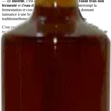
— un
mistelle
, c'est-à-dire un mélange de
jus de raisin frais non
fermenté
et d'
eau-de-vie de marc
. Ce mariage interrompt la
fermentation et conserve le sucre naturel du raisin, donnant
naissance à une boisson
douce, ronde, parfumée
,
traditionnellement servie à l'apéritif chez les vignerons.
C'est une recette ancienne, presque oubliée dans le commerce
moderne. Nous la perpétuons parce qu'elle fait partie de l'identité de
la maison et parce que peu de domaines, aujourd'hui, prennent le
temps de l'élaborer.
Comment le déguster
En apéritif vigneron
La manière la plus simple :
bien frais, autour de 8-10 °C
, dans un
petit verre. Sec ou sur quelques glaçons selon la saison. Il
accompagne particulièrement bien des
toasts de foie gras
, des
gougères au fromage
, ou simplement des amandes grillées.
Avec le foie gras
Une alliance classique du Sud-Ouest : un
foie gras mi-cuit
servi
avec un verre de Ratafia frais — accord plus intéressant, à notre