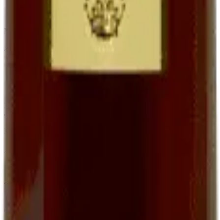
Apéritif, accompagnement foie gras et desserts
Bouteille 75 cl à
16,00 €
Minimum order of 6 bottles (BIB, Ratafia and grape juice excluded)
←
View the full category
Family organic winery in Cournou (Lot, France) since the 19th
century. AOC Cahors, Côtes du Lot IGP, Ratafia and grape juice.
EARL Clos de Pougette · SIRET
41790358000013
Address
Cournou
46140
Saint-Vincent-Rive-d'Olt
France
Contact