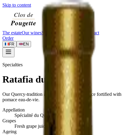
Skip to content
The estate
Our wines
Specialties
Visit
Journal
Contact
Order
FR
EN
Specialties
Ratafia du Quercy
Our Quercy-tradition apéritif — fresh grape juice fortified with
pomace eau-de-vie.
Appellation
Spécialité du Quercy
Grapes
Fresh grape juice and pomace eau-de-vie
Ageing