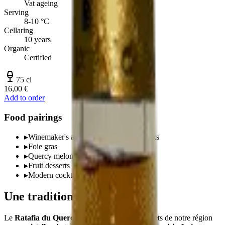
Vat ageing
Serving
8-10 °C
Cellaring
10 years
Organic
Certified
75 cl
16,00 €
Add to order
Food pairings
▸
Winemaker's apéritif, neat or on the rocks
▸
Foie gras
▸
Quercy melon
▸
Fruit desserts
▸
Modern cocktails
Une tradition quercinoise
Le
Ratafia du Quercy
est l'un des trésors discrets de notre région