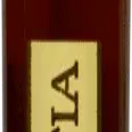
goût, qu'avec un sauternes traditionnel parce que le Ratafia conserve
une trame fruitée plus directe.
En accompagnement de desserts
Le Ratafia est superbe avec des
desserts aux fruits
: tarte aux
poires, melon du Quercy au sirop, fraises avec un peu de poivre. Il
joue le rôle d'une liqueur, mais avec une matière plus riche.
En cocktails contemporains
Les bartenders modernes le redécouvrent. Notre suggestion :
Ratafia + tonic + zeste d'orange
sur glaçons. Frais, légèrement
amer, étonnant.
Tableau comparatif : Ratafia, vin de
liqueur, vin doux
Vin doux naturel
Ratafia du
Vin de liqueur
Critère
(ex. Maury,
Quercy
(ex. Pineau, Floc)
Banyuls)
Jus de raisin frais
Vin partiellement
Base
Idem (mistelle)
non fermenté
fermenté