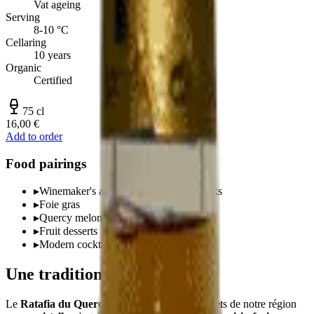
Vat ageing
Serving
8-10 °C
Cellaring
10 years
Organic
Certified
75 cl
16,00 €
Add to order
Food pairings
▸
Winemaker's apéritif, neat or on the rocks
▸
Foie gras
▸
Quercy melon
▸
Fruit desserts
▸
Modern cocktails
Une tradition quercinoise
Le
Ratafia du Quercy
est l'un des trésors discrets de notre région