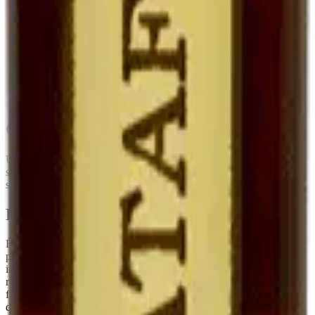
Eau-de-vie de
Cognac (Pineau),
Mutage
Alcool neutre
marc
Armagnac (Floc)
Degré
~17°
16-22°
15-18°
Fruité, doux,
Fruité, plus
Plus complexe,
Goût
marqué par le
enveloppant
parfois oxydatif
marc
Garde
5-10 ans frais
Très longue
Très longue
Conseils de conservation
Une fois ouvert, à
conserver au réfrigérateur
. Sa teneur en alcool
stabilise le produit : il se garde
plusieurs mois après ouverture
sans perte sensible de qualité, contrairement à un vin classique.
Pourquoi c'est rare
Élaborer un Ratafia demande de la
patience et du temps
: il faut
prélever du jus de raisin sain à la vendange, le muter
immédiatement, puis le laisser vieillir avant la mise en bouteille. Le
rendement est faible. C'est typiquement le genre de produit qu'on ne
fait pas pour gagner sa vie, mais parce qu'il fait partie de la culture
du domaine.