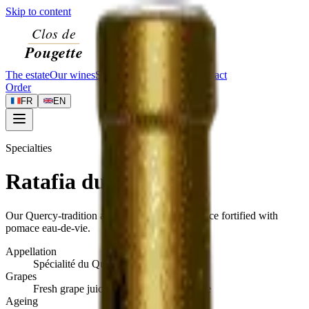
Skip to content
The estate
Our wines
Specialties
Visit
Journal
Contact
Order
FR
EN
Specialties
Ratafia du Quercy
Our Quercy-tradition apéritif — fresh grape juice fortified with
pomace eau-de-vie.
Appellation
Spécialité du Quercy
Grapes
Fresh grape juice and pomace eau-de-vie
Ageing