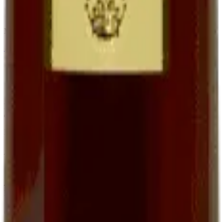
Apéritif, accompagnement foie gras et desserts
Bouteille 75 cl à
16,00 €
Minimum order of 6 bottles (BIB, Ratafia and grape juice excluded)
←
View the full category
Family organic winery in Cournou (Lot, France) since the 19th
century. AOC Cahors, Côtes du Lot IGP, Ratafia and grape juice.
EARL Clos de Pougette · SIRET
41790358000013
Address
Cournou
46140
Saint-Vincent-Rive-d'Olt
France
Contact