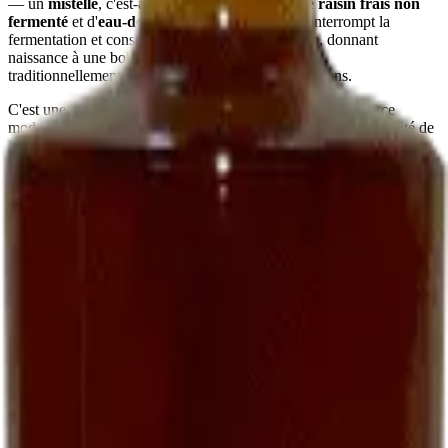
— un
mistelle
, c'est-à-dire un mélange de
jus de raisin frais non
fermenté
et d'
eau-de-vie de marc
. Ce mariage interrompt la
fermentation et conserve le sucre naturel du raisin, donnant
naissance à une boisson
douce, ronde, parfumée
,
traditionnellement servie à l'apéritif chez les vignerons.
C'est une recette ancienne, presque oubliée dans le commerce
moderne. Nous la perpétuons parce qu'elle fait partie de l'identité de
la maison et parce que peu de domaines, aujourd'hui, prennent le
temps de l'élaborer.
Comment le déguster
En apéritif vigneron
La manière la plus simple :
bien frais, autour de 8-10 °C
, dans un
petit verre. Sec ou sur quelques glaçons selon la saison. Il
accompagne particulièrement bien des
toasts de foie gras
, des
gougères au fromage
, ou simplement des amandes grillées.
Avec le foie gras
Une alliance classique du Sud-Ouest : un
foie gras mi-cuit
servi
avec un verre de Ratafia frais — accord plus intéressant, à notre