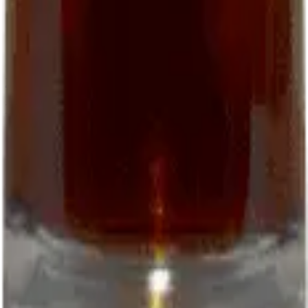
06 22 50 51 42
closdepougette.cahors@gmail.com
WhatsApp
Download the order form (PDF)
Follow us
Facebook
Instagram
© 2026 EARL Clos de Pougette. All rights reserved.
Legal notice
Terms
Privacy
L'abus d'alcool est dangereux pour la santé
Site by:
Kenobiz Sites