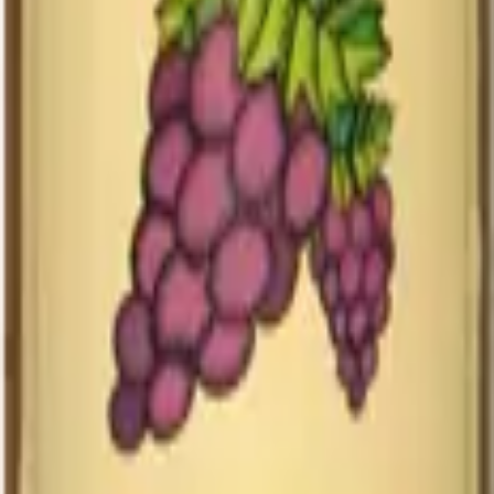
Foire aux questions
Y a-t-il du sucre ajouté ?
Non, jamais. Le sucre que vous goûtez
est uniquement celui du raisin mûr.
Le jus contient-il de l'alcool ?
Non. Il n'a pas fermenté. La
pasteurisation immédiate stabilise le sucre et empêche toute
fermentation.
Convient-il aux enfants et aux femmes enceintes ?
Oui, sans
réserve. C'est un produit naturel, sans additif, sans alcool.
Combien de temps se conserve-t-il une fois ouvert ?
3 à 5 jours
au réfrigérateur. Sans conservateur, il se comporte comme un jus
pressé du jour.
Pourquoi est-il plus cher qu'un jus de supermarché ?
Parce qu'il
est fait avec du raisin de cuve, vendangé à la main, et pasteurisé
avec soin. Comparable, à la qualité, à un grand jus pressé de fruits
frais — pas à un jus reconstitué.
En quelques mots