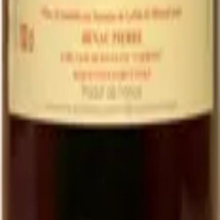
Pressé à la vendange, sans ajout, certifié bio
Le goût direct du raisin du Quercy
Idéal en alternative au vin et pour les enfants
Bouteille 1 L à
4,00 €
Minimum order of 6 bottles (BIB, Ratafia and grape juice excluded)
←
View the full category
Family organic winery in Cournou (Lot, France) since the 19th
century. AOC Cahors, Côtes du Lot IGP, Ratafia and grape juice.
EARL Clos de Pougette · SIRET
41790358000013
Address
Cournou
46140
Saint-Vincent-Rive-d'Olt
France