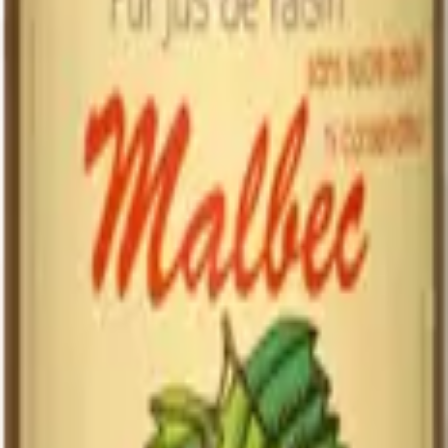
industriel
Jus de raisin
Critère
Notre jus
industriel
Domaine, vendange
Souvent concentré
Origine du raisin
manuelle
importé
Parfois ajout d'autres
Sucres ajoutés
Aucun
jus
Aucun (pasteurisation
Acide ascorbique,
Conservateurs
simple)
parfois SO₂
Bio
Oui, certifié
Rare
Riche, tannique,
Goût
Plat, sucré, uniformisé
complexe
Conservation après
Quelques jours au
Plus longue
ouverture
frais
(conservateurs)
Conseils de conservation
À conserver
debout, à l'abri de la lumière
. Une fois ouvert,
à
conserver au réfrigérateur
et à consommer dans les
3 à 5 jours
—
il n'y a aucun conservateur, comme un jus de fruit fraîchement
pressé. C'est le prix de la pureté.