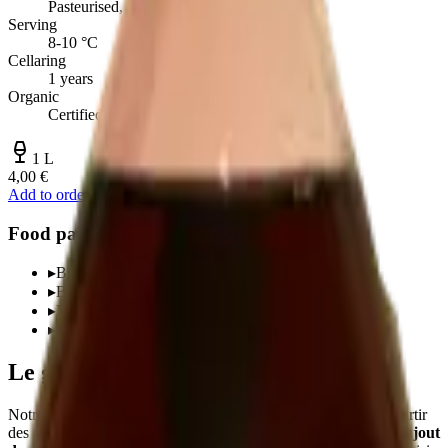
Pasteurised, no additives
Serving
8-10 °C
Cellaring
1 years
Organic
Certified
1 L
4,00 €
Add to order
Food pairings
▸
Breakfast and snacks
▸
Brunches
▸
Non-alcoholic accompaniment
▸
Cooking — deglazing, sauces, sorbets
Le goût pur du raisin
Notre
jus de raisin
est pressé
directement à la vendange
, à partir
des mêmes raisins que ceux qui partent en vinification.
Aucun ajout