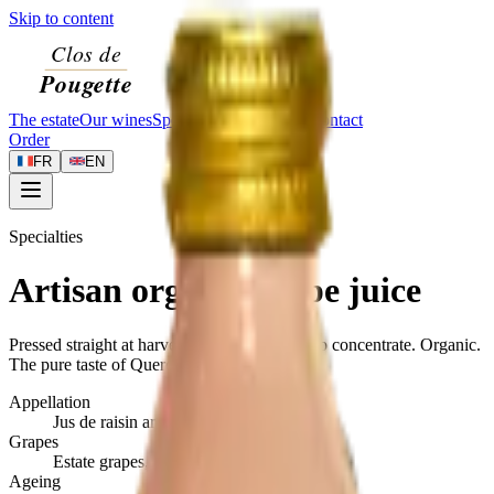
Skip to content
The estate
Our wines
Specialties
Visit
Journal
Contact
Order
FR
EN
Specialties
Artisan organic grape juice
Pressed straight at harvest, no added sugar, no concentrate. Organic.
The pure taste of Quercy grapes.
Appellation
Jus de raisin artisanal
Grapes
Estate grapes, pressed at harvest
Ageing