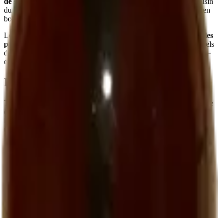
de sucre, aucun concentré, aucun additif
— uniquement du raisin
du domaine, pressé, filtré, pasteurisé pour la conservation, et mis en
bouteille.
Le résultat est un jus
dense, parfumé, légèrement tannique sur les
peaux
, qui n'a strictement rien à voir avec les jus de raisin industriels
du commerce. C'est ce que les vignerons donnent à leurs enfants —
et ce que les enfants des vignerons réclament toute leur vie.
Pourquoi le faire ?
Très peu de domaines viticoles élaborent du jus de raisin. La logique
économique est défavorable (le raisin est plus rentable en vin), et la
logistique est complexe (il faut une presse dédiée à la vendange et
une chaîne de pasteurisation). Nous le faisons parce que :
C'est une
alternative non alcoolisée
que nous voulons offrir
aux visiteurs (enfants, futures mamans, conducteurs,
personnes ne consommant pas d'alcool).
Il permet aux
enfants de la famille élargie
et aux clients de
goûter le terroir
sans alcool.
C'est, simplement,
une chose juste à faire
quand on cultive
de la vigne en bio.