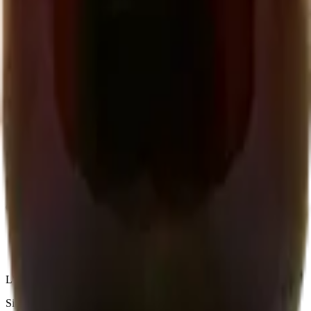
Contact
06 22 50 51 42
closdepougette.cahors@gmail.com
WhatsApp
Download the order form (PDF)
Follow us
Facebook
Instagram
© 2026 EARL Clos de Pougette. All rights reserved.
Legal notice
Terms
Privacy
L'abus d'alcool est dangereux pour la santé
Site by:
Kenobiz Sites