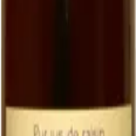
Comment le déguster
En boisson de table
Bien frais (8-10 °C)
, comme un vin blanc. C'est ainsi qu'il révèle le
mieux son aromatique. Servi à table, il accompagne tous les repas
pour ceux qui ne boivent pas d'alcool — et il fait régulièrement
chavirer ceux qui en boivent.
Au petit-déjeuner et au goûter
Plus dense qu'un jus d'orange, sans l'acidité agressive des agrumes.
Excellent pour les enfants, idéal en brunch.
En cuisine
Réduit à la poêle, il devient un
sirop concentré
qui glace les
viandes blanches et les magrets. On peut aussi en faire un
sorbet
(mixé avec un peu de citron et de sucre), une
gelée
pour
accompagner un foie gras, ou une
base de marinade
pour les fruits
secs.
Tableau comparatif : jus artisanal vs jus