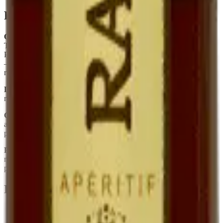
Foire aux questions
Quelle est la différence entre Ratafia et Pineau des Charentes ?
Tous deux sont des mistelles (mariage jus de raisin + alcool). Le
Pineau utilise du Cognac, le Ratafia utilise une eau-de-vie de marc
— ce qui donne un profil plus rustique, plus marqué par la peau du
raisin.
Le Ratafia est-il sucré ?
Oui, naturellement. Le sucre est celui du
raisin frais, conservé par le mutage. Il n'y a aucun sucre ajouté.
Combien de temps se garde-t-il une fois ouvert ?
Plusieurs mois
au réfrigérateur, sans perte sensible. Sa teneur en alcool (~17°) le
protège.
Peut-on l'utiliser en cuisine ?
Oui — déglacer une poêle de
magret, parfumer une crème dessert, mariner des fruits. C'est un
produit polyvalent.
En quelques mots
Spécialité quercinoise, rare chez les vignerons
Jus de raisin frais muté à l'eau-de-vie de marc