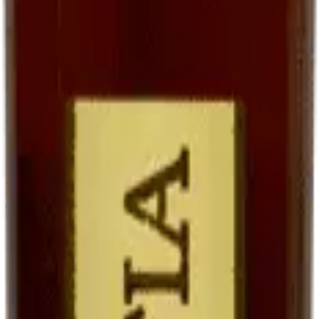
goût, qu'avec un sauternes traditionnel parce que le Ratafia conserve
une trame fruitée plus directe.
En accompagnement de desserts
Le Ratafia est superbe avec des
desserts aux fruits
: tarte aux
poires, melon du Quercy au sirop, fraises avec un peu de poivre. Il
joue le rôle d'une liqueur, mais avec une matière plus riche.
En cocktails contemporains
Les bartenders modernes le redécouvrent. Notre suggestion :
Ratafia + tonic + zeste d'orange
sur glaçons. Frais, légèrement
amer, étonnant.
Tableau comparatif : Ratafia, vin de
liqueur, vin doux
Vin doux naturel
Ratafia du
Vin de liqueur
Critère
(ex. Maury,
Quercy
(ex. Pineau, Floc)
Banyuls)
Jus de raisin frais
Vin partiellement
Base
Idem (mistelle)
non fermenté
fermenté