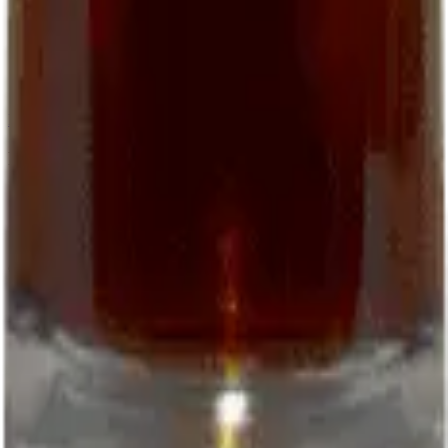
06 22 50 51 42
closdepougette.cahors@gmail.com
WhatsApp
Download the order form (PDF)
Follow us
Facebook
Instagram
© 2026 EARL Clos de Pougette. All rights reserved.
Legal notice
Terms
Privacy
L'abus d'alcool est dangereux pour la santé
Site by:
Kenobiz Sites