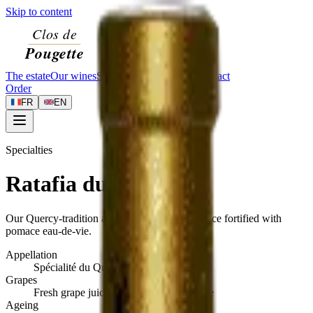
Skip to content
The estate
Our wines
Specialties
Visit
Journal
Contact
Order
FR
EN
Specialties
Ratafia du Quercy
Our Quercy-tradition apéritif — fresh grape juice fortified with
pomace eau-de-vie.
Appellation
Spécialité du Quercy
Grapes
Fresh grape juice and pomace eau-de-vie
Ageing