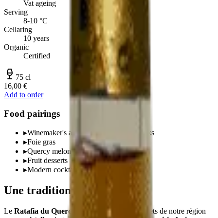
Vat ageing
Serving
8-10 °C
Cellaring
10 years
Organic
Certified
75 cl
16,00 €
Add to order
Food pairings
▸
Winemaker's apéritif, neat or on the rocks
▸
Foie gras
▸
Quercy melon
▸
Fruit desserts
▸
Modern cocktails
Une tradition quercinoise
Le
Ratafia du Quercy
est l'un des trésors discrets de notre région