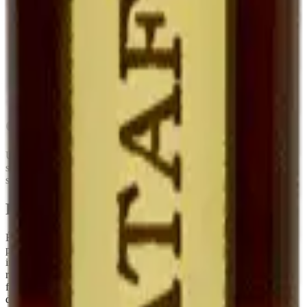
Eau-de-vie de
Cognac (Pineau),
Mutage
Alcool neutre
marc
Armagnac (Floc)
Degré
~17°
16-22°
15-18°
Fruité, doux,
Fruité, plus
Plus complexe,
Goût
marqué par le
enveloppant
parfois oxydatif
marc
Garde
5-10 ans frais
Très longue
Très longue
Conseils de conservation
Une fois ouvert, à
conserver au réfrigérateur
. Sa teneur en alcool
stabilise le produit : il se garde
plusieurs mois après ouverture
sans perte sensible de qualité, contrairement à un vin classique.
Pourquoi c'est rare
Élaborer un Ratafia demande de la
patience et du temps
: il faut
prélever du jus de raisin sain à la vendange, le muter
immédiatement, puis le laisser vieillir avant la mise en bouteille. Le
rendement est faible. C'est typiquement le genre de produit qu'on ne
fait pas pour gagner sa vie, mais parce qu'il fait partie de la culture
du domaine.