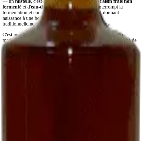
— un
mistelle
, c'est-à-dire un mélange de
jus de raisin frais non
fermenté
et d'
eau-de-vie de marc
. Ce mariage interrompt la
fermentation et conserve le sucre naturel du raisin, donnant
naissance à une boisson
douce, ronde, parfumée
,
traditionnellement servie à l'apéritif chez les vignerons.
C'est une recette ancienne, presque oubliée dans le commerce
moderne. Nous la perpétuons parce qu'elle fait partie de l'identité de
la maison et parce que peu de domaines, aujourd'hui, prennent le
temps de l'élaborer.
Comment le déguster
En apéritif vigneron
La manière la plus simple :
bien frais, autour de 8-10 °C
, dans un
petit verre. Sec ou sur quelques glaçons selon la saison. Il
accompagne particulièrement bien des
toasts de foie gras
, des
gougères au fromage
, ou simplement des amandes grillées.
Avec le foie gras
Une alliance classique du Sud-Ouest : un
foie gras mi-cuit
servi
avec un verre de Ratafia frais — accord plus intéressant, à notre