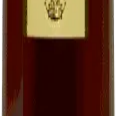
Apéritif, accompagnement foie gras et desserts
Bouteille 75 cl à
16,00 €
Minimum order of 6 bottles (BIB, Ratafia and grape juice excluded)
←
View the full category
Family organic winery in Cournou (Lot, France) since the 19th
century. AOC Cahors, Côtes du Lot IGP, Ratafia and grape juice.
EARL Clos de Pougette · SIRET
41790358000013
Address
Cournou
46140
Saint-Vincent-Rive-d'Olt
France
Contact