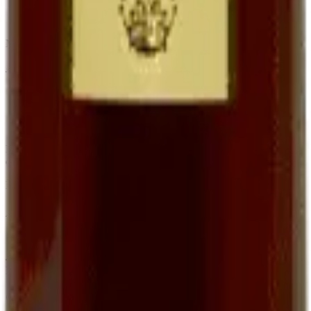
Apéritif, accompagnement foie gras et desserts
Bouteille 75 cl à
16,00 €
Minimum order of 6 bottles (BIB, Ratafia and grape juice excluded)
←
View the full category
Family organic winery in Cournou (Lot, France) since the 19th
century. AOC Cahors, Côtes du Lot IGP, Ratafia and grape juice.
EARL Clos de Pougette · SIRET
41790358000013
Address
Cournou
46140
Saint-Vincent-Rive-d'Olt
France
Contact