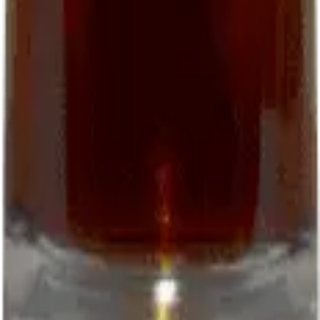
06 22 50 51 42
closdepougette.cahors@gmail.com
WhatsApp
Download the order form (PDF)
Follow us
Facebook
Instagram
© 2026 EARL Clos de Pougette. All rights reserved.
Legal notice
Terms
Privacy
L'abus d'alcool est dangereux pour la santé
Site by:
Kenobiz Sites