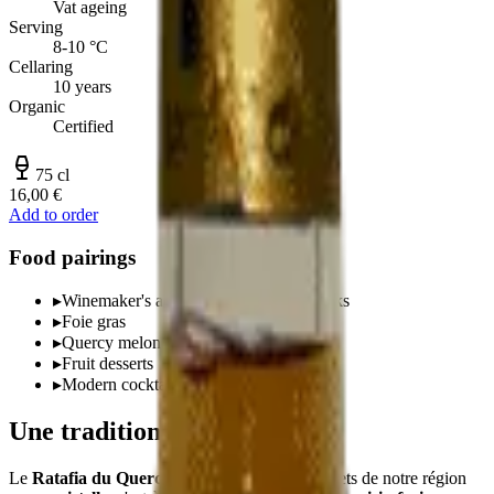
Vat ageing
Serving
8-10 °C
Cellaring
10 years
Organic
Certified
75 cl
16,00 €
Add to order
Food pairings
▸
Winemaker's apéritif, neat or on the rocks
▸
Foie gras
▸
Quercy melon
▸
Fruit desserts
▸
Modern cocktails
Une tradition quercinoise
Le
Ratafia du Quercy
est l'un des trésors discrets de notre région