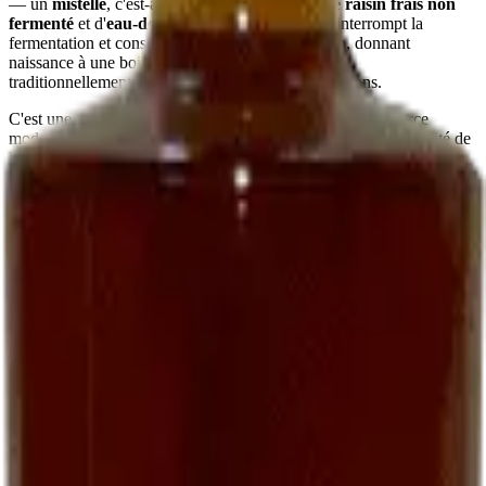
— un
mistelle
, c'est-à-dire un mélange de
jus de raisin frais non
fermenté
et d'
eau-de-vie de marc
. Ce mariage interrompt la
fermentation et conserve le sucre naturel du raisin, donnant
naissance à une boisson
douce, ronde, parfumée
,
traditionnellement servie à l'apéritif chez les vignerons.
C'est une recette ancienne, presque oubliée dans le commerce
moderne. Nous la perpétuons parce qu'elle fait partie de l'identité de
la maison et parce que peu de domaines, aujourd'hui, prennent le
temps de l'élaborer.
Comment le déguster
En apéritif vigneron
La manière la plus simple :
bien frais, autour de 8-10 °C
, dans un
petit verre. Sec ou sur quelques glaçons selon la saison. Il
accompagne particulièrement bien des
toasts de foie gras
, des
gougères au fromage
, ou simplement des amandes grillées.
Avec le foie gras
Une alliance classique du Sud-Ouest : un
foie gras mi-cuit
servi
avec un verre de Ratafia frais — accord plus intéressant, à notre