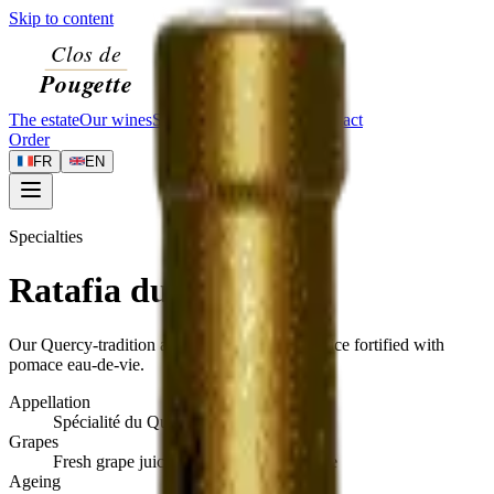
Skip to content
The estate
Our wines
Specialties
Visit
Journal
Contact
Order
FR
EN
Specialties
Ratafia du Quercy
Our Quercy-tradition apéritif — fresh grape juice fortified with
pomace eau-de-vie.
Appellation
Spécialité du Quercy
Grapes
Fresh grape juice and pomace eau-de-vie
Ageing