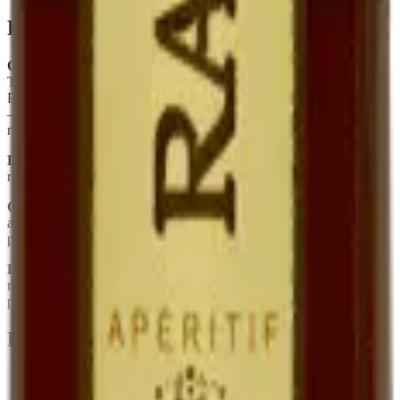
Foire aux questions
Quelle est la différence entre Ratafia et Pineau des Charentes ?
Tous deux sont des mistelles (mariage jus de raisin + alcool). Le
Pineau utilise du Cognac, le Ratafia utilise une eau-de-vie de marc
— ce qui donne un profil plus rustique, plus marqué par la peau du
raisin.
Le Ratafia est-il sucré ?
Oui, naturellement. Le sucre est celui du
raisin frais, conservé par le mutage. Il n'y a aucun sucre ajouté.
Combien de temps se garde-t-il une fois ouvert ?
Plusieurs mois
au réfrigérateur, sans perte sensible. Sa teneur en alcool (~17°) le
protège.
Peut-on l'utiliser en cuisine ?
Oui — déglacer une poêle de
magret, parfumer une crème dessert, mariner des fruits. C'est un
produit polyvalent.
En quelques mots
Spécialité quercinoise, rare chez les vignerons
Jus de raisin frais muté à l'eau-de-vie de marc