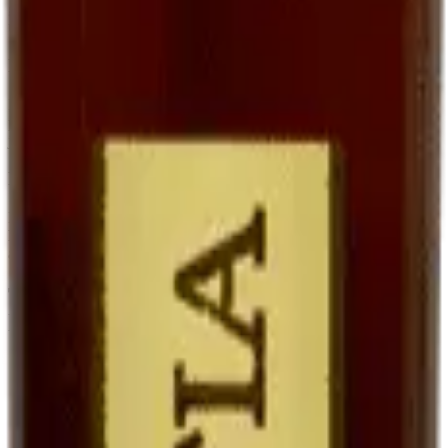
goût, qu'avec un sauternes traditionnel parce que le Ratafia conserve
une trame fruitée plus directe.
En accompagnement de desserts
Le Ratafia est superbe avec des
desserts aux fruits
: tarte aux
poires, melon du Quercy au sirop, fraises avec un peu de poivre. Il
joue le rôle d'une liqueur, mais avec une matière plus riche.
En cocktails contemporains
Les bartenders modernes le redécouvrent. Notre suggestion :
Ratafia + tonic + zeste d'orange
sur glaçons. Frais, légèrement
amer, étonnant.
Tableau comparatif : Ratafia, vin de
liqueur, vin doux
Vin doux naturel
Ratafia du
Vin de liqueur
Critère
(ex. Maury,
Quercy
(ex. Pineau, Floc)
Banyuls)
Jus de raisin frais
Vin partiellement
Base
Idem (mistelle)
non fermenté
fermenté