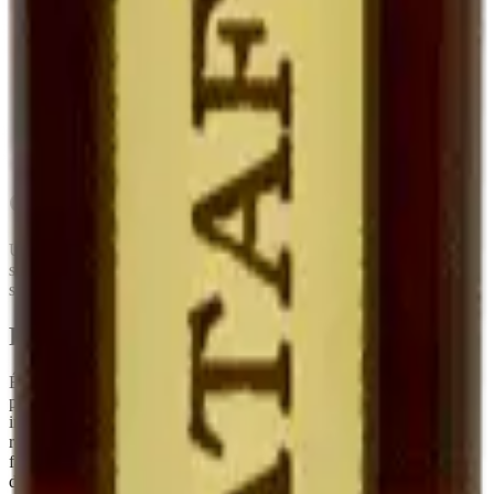
Eau-de-vie de
Cognac (Pineau),
Mutage
Alcool neutre
marc
Armagnac (Floc)
Degré
~17°
16-22°
15-18°
Fruité, doux,
Fruité, plus
Plus complexe,
Goût
marqué par le
enveloppant
parfois oxydatif
marc
Garde
5-10 ans frais
Très longue
Très longue
Conseils de conservation
Une fois ouvert, à
conserver au réfrigérateur
. Sa teneur en alcool
stabilise le produit : il se garde
plusieurs mois après ouverture
sans perte sensible de qualité, contrairement à un vin classique.
Pourquoi c'est rare
Élaborer un Ratafia demande de la
patience et du temps
: il faut
prélever du jus de raisin sain à la vendange, le muter
immédiatement, puis le laisser vieillir avant la mise en bouteille. Le
rendement est faible. C'est typiquement le genre de produit qu'on ne
fait pas pour gagner sa vie, mais parce qu'il fait partie de la culture
du domaine.