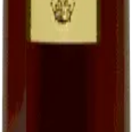
Apéritif, accompagnement foie gras et desserts
Bouteille 75 cl à
16,00 €
Minimum order of 6 bottles (BIB, Ratafia and grape juice excluded)
←
View the full category
Family organic winery in Cournou (Lot, France) since the 19th
century. AOC Cahors, Côtes du Lot IGP, Ratafia and grape juice.
EARL Clos de Pougette · SIRET
41790358000013
Address
Cournou
46140
Saint-Vincent-Rive-d'Olt
France
Contact