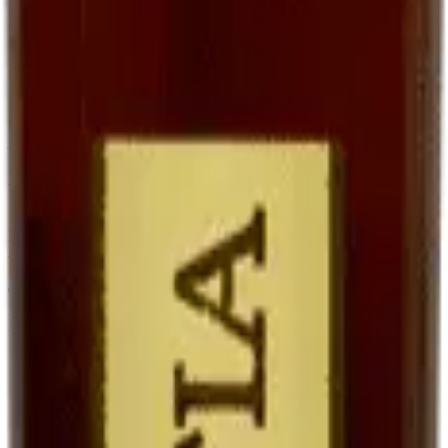
goût, qu'avec un sauternes traditionnel parce que le Ratafia conserve
une trame fruitée plus directe.
En accompagnement de desserts
Le Ratafia est superbe avec des
desserts aux fruits
: tarte aux
poires, melon du Quercy au sirop, fraises avec un peu de poivre. Il
joue le rôle d'une liqueur, mais avec une matière plus riche.
En cocktails contemporains
Les bartenders modernes le redécouvrent. Notre suggestion :
Ratafia + tonic + zeste d'orange
sur glaçons. Frais, légèrement
amer, étonnant.
Tableau comparatif : Ratafia, vin de
liqueur, vin doux
Vin doux naturel
Ratafia du
Vin de liqueur
Critère
(ex. Maury,
Quercy
(ex. Pineau, Floc)
Banyuls)
Jus de raisin frais
Vin partiellement
Base
Idem (mistelle)
non fermenté
fermenté