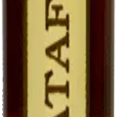
Eau-de-vie de
Cognac (Pineau),
Mutage
Alcool neutre
marc
Armagnac (Floc)
Degré
~17°
16-22°
15-18°
Fruité, doux,
Fruité, plus
Plus complexe,
Goût
marqué par le
enveloppant
parfois oxydatif
marc
Garde
5-10 ans frais
Très longue
Très longue
Conseils de conservation
Une fois ouvert, à
conserver au réfrigérateur
. Sa teneur en alcool
stabilise le produit : il se garde
plusieurs mois après ouverture
sans perte sensible de qualité, contrairement à un vin classique.
Pourquoi c'est rare
Élaborer un Ratafia demande de la
patience et du temps
: il faut
prélever du jus de raisin sain à la vendange, le muter
immédiatement, puis le laisser vieillir avant la mise en bouteille. Le
rendement est faible. C'est typiquement le genre de produit qu'on ne
fait pas pour gagner sa vie, mais parce qu'il fait partie de la culture
du domaine.