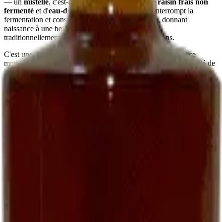
— un
mistelle
, c'est-à-dire un mélange de
jus de raisin frais non
fermenté
et d'
eau-de-vie de marc
. Ce mariage interrompt la
fermentation et conserve le sucre naturel du raisin, donnant
naissance à une boisson
douce, ronde, parfumée
,
traditionnellement servie à l'apéritif chez les vignerons.
C'est une recette ancienne, presque oubliée dans le commerce
moderne. Nous la perpétuons parce qu'elle fait partie de l'identité de
la maison et parce que peu de domaines, aujourd'hui, prennent le
temps de l'élaborer.
Comment le déguster
En apéritif vigneron
La manière la plus simple :
bien frais, autour de 8-10 °C
, dans un
petit verre. Sec ou sur quelques glaçons selon la saison. Il
accompagne particulièrement bien des
toasts de foie gras
, des
gougères au fromage
, ou simplement des amandes grillées.
Avec le foie gras
Une alliance classique du Sud-Ouest : un
foie gras mi-cuit
servi
avec un verre de Ratafia frais — accord plus intéressant, à notre