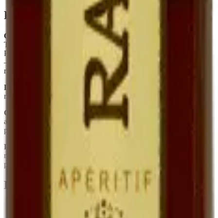
Foire aux questions
Quelle est la différence entre Ratafia et Pineau des Charentes ?
Tous deux sont des mistelles (mariage jus de raisin + alcool). Le
Pineau utilise du Cognac, le Ratafia utilise une eau-de-vie de marc
— ce qui donne un profil plus rustique, plus marqué par la peau du
raisin.
Le Ratafia est-il sucré ?
Oui, naturellement. Le sucre est celui du
raisin frais, conservé par le mutage. Il n'y a aucun sucre ajouté.
Combien de temps se garde-t-il une fois ouvert ?
Plusieurs mois
au réfrigérateur, sans perte sensible. Sa teneur en alcool (~17°) le
protège.
Peut-on l'utiliser en cuisine ?
Oui — déglacer une poêle de
magret, parfumer une crème dessert, mariner des fruits. C'est un
produit polyvalent.
En quelques mots
Spécialité quercinoise, rare chez les vignerons
Jus de raisin frais muté à l'eau-de-vie de marc