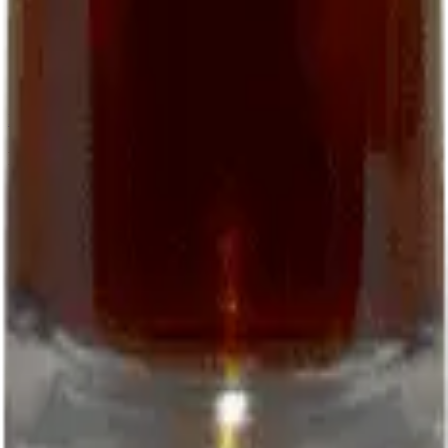
06 22 50 51 42
closdepougette.cahors@gmail.com
WhatsApp
Download the order form (PDF)
Follow us
Facebook
Instagram
© 2026 EARL Clos de Pougette. All rights reserved.
Legal notice
Terms
Privacy
L'abus d'alcool est dangereux pour la santé
Site by:
Kenobiz Sites