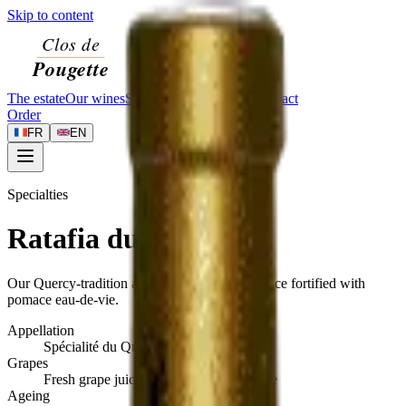
Skip to content
The estate
Our wines
Specialties
Visit
Journal
Contact
Order
FR
EN
Specialties
Ratafia du Quercy
Our Quercy-tradition apéritif — fresh grape juice fortified with
pomace eau-de-vie.
Appellation
Spécialité du Quercy
Grapes
Fresh grape juice and pomace eau-de-vie
Ageing