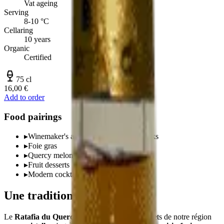
Vat ageing
Serving
8-10 °C
Cellaring
10 years
Organic
Certified
75 cl
16,00 €
Add to order
Food pairings
▸
Winemaker's apéritif, neat or on the rocks
▸
Foie gras
▸
Quercy melon
▸
Fruit desserts
▸
Modern cocktails
Une tradition quercinoise
Le
Ratafia du Quercy
est l'un des trésors discrets de notre région