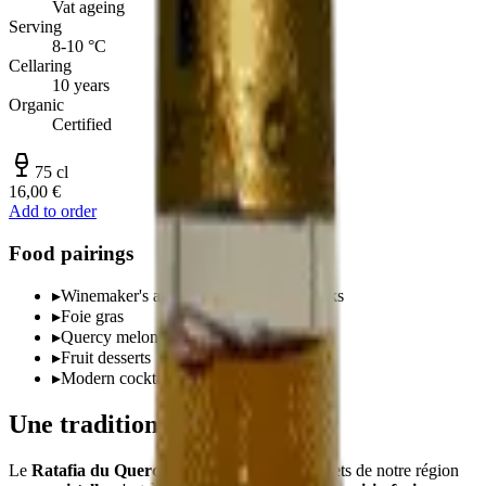
Vat ageing
Serving
8-10 °C
Cellaring
10 years
Organic
Certified
75 cl
16,00 €
Add to order
Food pairings
▸
Winemaker's apéritif, neat or on the rocks
▸
Foie gras
▸
Quercy melon
▸
Fruit desserts
▸
Modern cocktails
Une tradition quercinoise
Le
Ratafia du Quercy
est l'un des trésors discrets de notre région