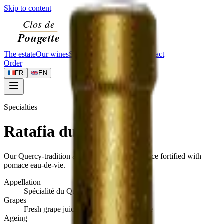
Skip to content
The estate
Our wines
Specialties
Visit
Journal
Contact
Order
FR
EN
Specialties
Ratafia du Quercy
Our Quercy-tradition apéritif — fresh grape juice fortified with
pomace eau-de-vie.
Appellation
Spécialité du Quercy
Grapes
Fresh grape juice and pomace eau-de-vie
Ageing