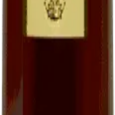
Apéritif, accompagnement foie gras et desserts
Bouteille 75 cl à
16,00 €
Minimum order of 6 bottles (BIB, Ratafia and grape juice excluded)
←
View the full category
Family organic winery in Cournou (Lot, France) since the 19th
century. AOC Cahors, Côtes du Lot IGP, Ratafia and grape juice.
EARL Clos de Pougette · SIRET
41790358000013
Address
Cournou
46140
Saint-Vincent-Rive-d'Olt
France
Contact