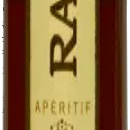
Foire aux questions
Quelle est la différence entre Ratafia et Pineau des Charentes ?
Tous deux sont des mistelles (mariage jus de raisin + alcool). Le
Pineau utilise du Cognac, le Ratafia utilise une eau-de-vie de marc
— ce qui donne un profil plus rustique, plus marqué par la peau du
raisin.
Le Ratafia est-il sucré ?
Oui, naturellement. Le sucre est celui du
raisin frais, conservé par le mutage. Il n'y a aucun sucre ajouté.
Combien de temps se garde-t-il une fois ouvert ?
Plusieurs mois
au réfrigérateur, sans perte sensible. Sa teneur en alcool (~17°) le
protège.
Peut-on l'utiliser en cuisine ?
Oui — déglacer une poêle de
magret, parfumer une crème dessert, mariner des fruits. C'est un
produit polyvalent.
En quelques mots
Spécialité quercinoise, rare chez les vignerons
Jus de raisin frais muté à l'eau-de-vie de marc