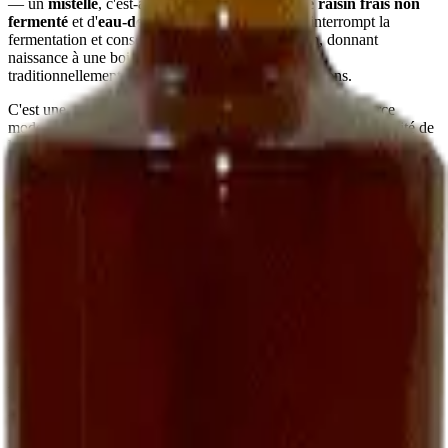
— un
mistelle
, c'est-à-dire un mélange de
jus de raisin frais non
fermenté
et d'
eau-de-vie de marc
. Ce mariage interrompt la
fermentation et conserve le sucre naturel du raisin, donnant
naissance à une boisson
douce, ronde, parfumée
,
traditionnellement servie à l'apéritif chez les vignerons.
C'est une recette ancienne, presque oubliée dans le commerce
moderne. Nous la perpétuons parce qu'elle fait partie de l'identité de
la maison et parce que peu de domaines, aujourd'hui, prennent le
temps de l'élaborer.
Comment le déguster
En apéritif vigneron
La manière la plus simple :
bien frais, autour de 8-10 °C
, dans un
petit verre. Sec ou sur quelques glaçons selon la saison. Il
accompagne particulièrement bien des
toasts de foie gras
, des
gougères au fromage
, ou simplement des amandes grillées.
Avec le foie gras
Une alliance classique du Sud-Ouest : un
foie gras mi-cuit
servi
avec un verre de Ratafia frais — accord plus intéressant, à notre