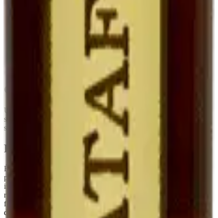
Eau-de-vie de
Cognac (Pineau),
Mutage
Alcool neutre
marc
Armagnac (Floc)
Degré
~17°
16-22°
15-18°
Fruité, doux,
Fruité, plus
Plus complexe,
Goût
marqué par le
enveloppant
parfois oxydatif
marc
Garde
5-10 ans frais
Très longue
Très longue
Conseils de conservation
Une fois ouvert, à
conserver au réfrigérateur
. Sa teneur en alcool
stabilise le produit : il se garde
plusieurs mois après ouverture
sans perte sensible de qualité, contrairement à un vin classique.
Pourquoi c'est rare
Élaborer un Ratafia demande de la
patience et du temps
: il faut
prélever du jus de raisin sain à la vendange, le muter
immédiatement, puis le laisser vieillir avant la mise en bouteille. Le
rendement est faible. C'est typiquement le genre de produit qu'on ne
fait pas pour gagner sa vie, mais parce qu'il fait partie de la culture
du domaine.