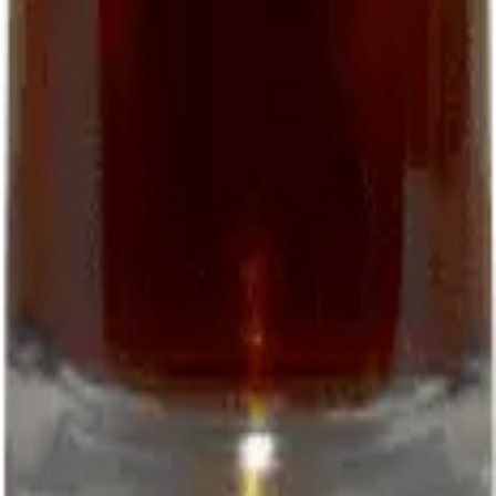
06 22 50 51 42
closdepougette.cahors@gmail.com
WhatsApp
Download the order form (PDF)
Follow us
Facebook
Instagram
© 2026 EARL Clos de Pougette. All rights reserved.
Legal notice
Terms
Privacy
L'abus d'alcool est dangereux pour la santé
Site by:
Kenobiz Sites