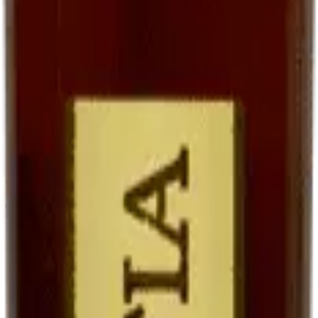
goût, qu'avec un sauternes traditionnel parce que le Ratafia conserve
une trame fruitée plus directe.
En accompagnement de desserts
Le Ratafia est superbe avec des
desserts aux fruits
: tarte aux
poires, melon du Quercy au sirop, fraises avec un peu de poivre. Il
joue le rôle d'une liqueur, mais avec une matière plus riche.
En cocktails contemporains
Les bartenders modernes le redécouvrent. Notre suggestion :
Ratafia + tonic + zeste d'orange
sur glaçons. Frais, légèrement
amer, étonnant.
Tableau comparatif : Ratafia, vin de
liqueur, vin doux
Vin doux naturel
Ratafia du
Vin de liqueur
Critère
(ex. Maury,
Quercy
(ex. Pineau, Floc)
Banyuls)
Jus de raisin frais
Vin partiellement
Base
Idem (mistelle)
non fermenté
fermenté