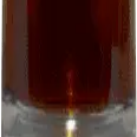
06 22 50 51 42
closdepougette.cahors@gmail.com
WhatsApp
Download the order form (PDF)
Follow us
Facebook
Instagram
© 2026 EARL Clos de Pougette. All rights reserved.
Legal notice
Terms
Privacy
L'abus d'alcool est dangereux pour la santé
Site by:
Kenobiz Sites