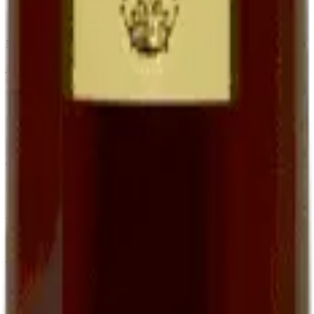
Apéritif, accompagnement foie gras et desserts
Bouteille 75 cl à
16,00 €
Minimum order of 6 bottles (BIB, Ratafia and grape juice excluded)
←
View the full category
Family organic winery in Cournou (Lot, France) since the 19th
century. AOC Cahors, Côtes du Lot IGP, Ratafia and grape juice.
EARL Clos de Pougette · SIRET
41790358000013
Address
Cournou
46140
Saint-Vincent-Rive-d'Olt
France
Contact