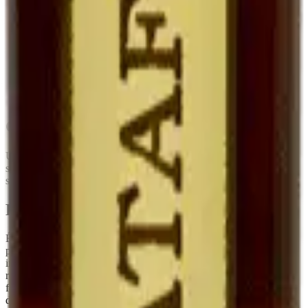
Eau-de-vie de
Cognac (Pineau),
Mutage
Alcool neutre
marc
Armagnac (Floc)
Degré
~17°
16-22°
15-18°
Fruité, doux,
Fruité, plus
Plus complexe,
Goût
marqué par le
enveloppant
parfois oxydatif
marc
Garde
5-10 ans frais
Très longue
Très longue
Conseils de conservation
Une fois ouvert, à
conserver au réfrigérateur
. Sa teneur en alcool
stabilise le produit : il se garde
plusieurs mois après ouverture
sans perte sensible de qualité, contrairement à un vin classique.
Pourquoi c'est rare
Élaborer un Ratafia demande de la
patience et du temps
: il faut
prélever du jus de raisin sain à la vendange, le muter
immédiatement, puis le laisser vieillir avant la mise en bouteille. Le
rendement est faible. C'est typiquement le genre de produit qu'on ne
fait pas pour gagner sa vie, mais parce qu'il fait partie de la culture
du domaine.