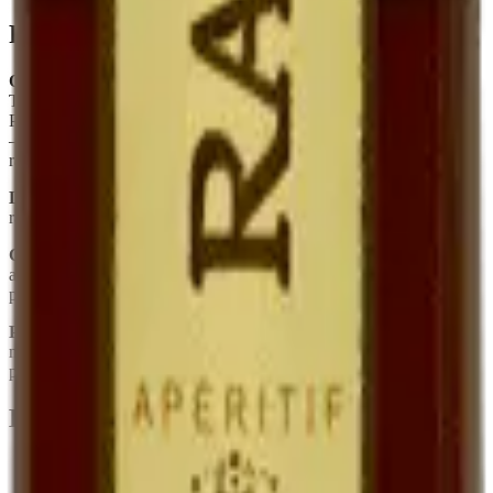
Foire aux questions
Quelle est la différence entre Ratafia et Pineau des Charentes ?
Tous deux sont des mistelles (mariage jus de raisin + alcool). Le
Pineau utilise du Cognac, le Ratafia utilise une eau-de-vie de marc
— ce qui donne un profil plus rustique, plus marqué par la peau du
raisin.
Le Ratafia est-il sucré ?
Oui, naturellement. Le sucre est celui du
raisin frais, conservé par le mutage. Il n'y a aucun sucre ajouté.
Combien de temps se garde-t-il une fois ouvert ?
Plusieurs mois
au réfrigérateur, sans perte sensible. Sa teneur en alcool (~17°) le
protège.
Peut-on l'utiliser en cuisine ?
Oui — déglacer une poêle de
magret, parfumer une crème dessert, mariner des fruits. C'est un
produit polyvalent.
En quelques mots
Spécialité quercinoise, rare chez les vignerons
Jus de raisin frais muté à l'eau-de-vie de marc