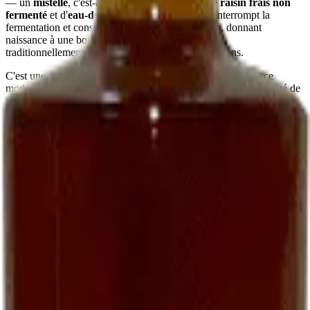
— un
mistelle
, c'est-à-dire un mélange de
jus de raisin frais non
fermenté
et d'
eau-de-vie de marc
. Ce mariage interrompt la
fermentation et conserve le sucre naturel du raisin, donnant
naissance à une boisson
douce, ronde, parfumée
,
traditionnellement servie à l'apéritif chez les vignerons.
C'est une recette ancienne, presque oubliée dans le commerce
moderne. Nous la perpétuons parce qu'elle fait partie de l'identité de
la maison et parce que peu de domaines, aujourd'hui, prennent le
temps de l'élaborer.
Comment le déguster
En apéritif vigneron
La manière la plus simple :
bien frais, autour de 8-10 °C
, dans un
petit verre. Sec ou sur quelques glaçons selon la saison. Il
accompagne particulièrement bien des
toasts de foie gras
, des
gougères au fromage
, ou simplement des amandes grillées.
Avec le foie gras
Une alliance classique du Sud-Ouest : un
foie gras mi-cuit
servi
avec un verre de Ratafia frais — accord plus intéressant, à notre