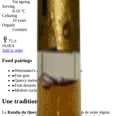
Vat ageing
Serving
8-10 °C
Cellaring
10 years
Organic
Certified
75 cl
16,00 €
Add to order
Food pairings
▸
Winemaker's apéritif, neat or on the rocks
▸
Foie gras
▸
Quercy melon
▸
Fruit desserts
▸
Modern cocktails
Une tradition quercinoise
Le
Ratafia du Quercy
est l'un des trésors discrets de notre région