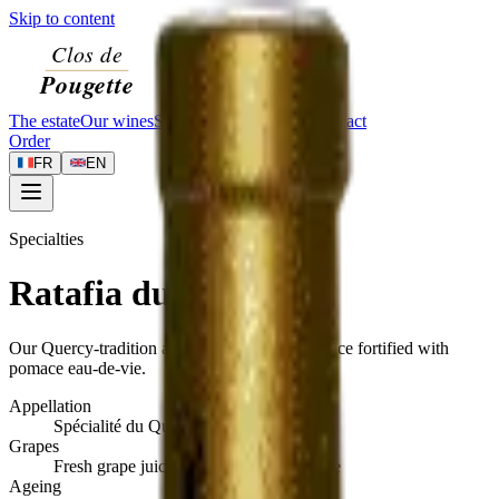
Skip to content
The estate
Our wines
Specialties
Visit
Journal
Contact
Order
FR
EN
Specialties
Ratafia du Quercy
Our Quercy-tradition apéritif — fresh grape juice fortified with
pomace eau-de-vie.
Appellation
Spécialité du Quercy
Grapes
Fresh grape juice and pomace eau-de-vie
Ageing