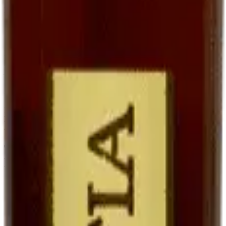
goût, qu'avec un sauternes traditionnel parce que le Ratafia conserve
une trame fruitée plus directe.
En accompagnement de desserts
Le Ratafia est superbe avec des
desserts aux fruits
: tarte aux
poires, melon du Quercy au sirop, fraises avec un peu de poivre. Il
joue le rôle d'une liqueur, mais avec une matière plus riche.
En cocktails contemporains
Les bartenders modernes le redécouvrent. Notre suggestion :
Ratafia + tonic + zeste d'orange
sur glaçons. Frais, légèrement
amer, étonnant.
Tableau comparatif : Ratafia, vin de
liqueur, vin doux
Vin doux naturel
Ratafia du
Vin de liqueur
Critère
(ex. Maury,
Quercy
(ex. Pineau, Floc)
Banyuls)
Jus de raisin frais
Vin partiellement
Base
Idem (mistelle)
non fermenté
fermenté