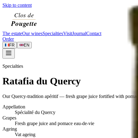
Skip to content
The estate
Our wines
Specialties
Visit
Journal
Contact
Order
FR
EN
Specialties
Ratafia du Quercy
Our Quercy-tradition apéritif — fresh grape juice fortified with poma
Appellation
Spécialité du Quercy
Grapes
Fresh grape juice and pomace eau-de-vie
Ageing
Vat ageing