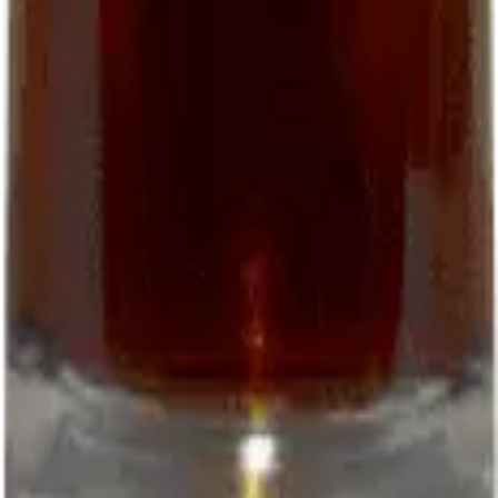
06 22 50 51 42
closdepougette.cahors@gmail.com
WhatsApp
Download the order form (PDF)
Follow us
Facebook
Instagram
© 2026 EARL Clos de Pougette. All rights reserved.
Legal notice
Terms
Privacy
L'abus d'alcool est dangereux pour la santé
Site by:
Kenobiz Sites