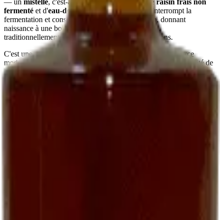
— un
mistelle
, c'est-à-dire un mélange de
jus de raisin frais non
fermenté
et d'
eau-de-vie de marc
. Ce mariage interrompt la
fermentation et conserve le sucre naturel du raisin, donnant
naissance à une boisson
douce, ronde, parfumée
,
traditionnellement servie à l'apéritif chez les vignerons.
C'est une recette ancienne, presque oubliée dans le commerce
moderne. Nous la perpétuons parce qu'elle fait partie de l'identité de
la maison et parce que peu de domaines, aujourd'hui, prennent le
temps de l'élaborer.
Comment le déguster
En apéritif vigneron
La manière la plus simple :
bien frais, autour de 8-10 °C
, dans un
petit verre. Sec ou sur quelques glaçons selon la saison. Il
accompagne particulièrement bien des
toasts de foie gras
, des
gougères au fromage
, ou simplement des amandes grillées.
Avec le foie gras
Une alliance classique du Sud-Ouest : un
foie gras mi-cuit
servi
avec un verre de Ratafia frais — accord plus intéressant, à notre