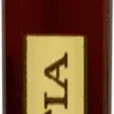
goût, qu'avec un sauternes traditionnel parce que le Ratafia conserve
une trame fruitée plus directe.
En accompagnement de desserts
Le Ratafia est superbe avec des
desserts aux fruits
: tarte aux
poires, melon du Quercy au sirop, fraises avec un peu de poivre. Il
joue le rôle d'une liqueur, mais avec une matière plus riche.
En cocktails contemporains
Les bartenders modernes le redécouvrent. Notre suggestion :
Ratafia + tonic + zeste d'orange
sur glaçons. Frais, légèrement
amer, étonnant.
Tableau comparatif : Ratafia, vin de
liqueur, vin doux
Vin doux naturel
Ratafia du
Vin de liqueur
Critère
(ex. Maury,
Quercy
(ex. Pineau, Floc)
Banyuls)
Jus de raisin frais
Vin partiellement
Base
Idem (mistelle)
non fermenté
fermenté