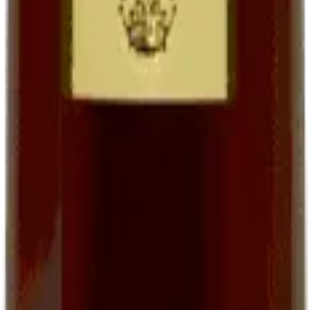
Apéritif, accompagnement foie gras et desserts
Bouteille 75 cl à
16,00 €
Minimum order of 6 bottles (BIB, Ratafia and grape juice excluded)
←
View the full category
Family organic winery in Cournou (Lot, France) since the 19th
century. AOC Cahors, Côtes du Lot IGP, Ratafia and grape juice.
EARL Clos de Pougette · SIRET
41790358000013
Address
Cournou
46140
Saint-Vincent-Rive-d'Olt
France
Contact