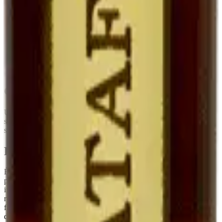
Eau-de-vie de
Cognac (Pineau),
Mutage
Alcool neutre
marc
Armagnac (Floc)
Degré
~17°
16-22°
15-18°
Fruité, doux,
Fruité, plus
Plus complexe,
Goût
marqué par le
enveloppant
parfois oxydatif
marc
Garde
5-10 ans frais
Très longue
Très longue
Conseils de conservation
Une fois ouvert, à
conserver au réfrigérateur
. Sa teneur en alcool
stabilise le produit : il se garde
plusieurs mois après ouverture
sans perte sensible de qualité, contrairement à un vin classique.
Pourquoi c'est rare
Élaborer un Ratafia demande de la
patience et du temps
: il faut
prélever du jus de raisin sain à la vendange, le muter
immédiatement, puis le laisser vieillir avant la mise en bouteille. Le
rendement est faible. C'est typiquement le genre de produit qu'on ne
fait pas pour gagner sa vie, mais parce qu'il fait partie de la culture
du domaine.