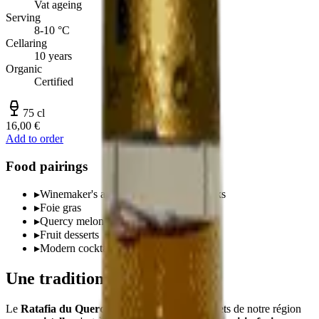
Vat ageing
Serving
8-10 °C
Cellaring
10 years
Organic
Certified
75 cl
16,00 €
Add to order
Food pairings
▸
Winemaker's apéritif, neat or on the rocks
▸
Foie gras
▸
Quercy melon
▸
Fruit desserts
▸
Modern cocktails
Une tradition quercinoise
Le
Ratafia du Quercy
est l'un des trésors discrets de notre région