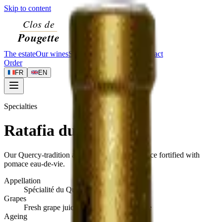
Skip to content
The estate
Our wines
Specialties
Visit
Journal
Contact
Order
FR
EN
Specialties
Ratafia du Quercy
Our Quercy-tradition apéritif — fresh grape juice fortified with
pomace eau-de-vie.
Appellation
Spécialité du Quercy
Grapes
Fresh grape juice and pomace eau-de-vie
Ageing