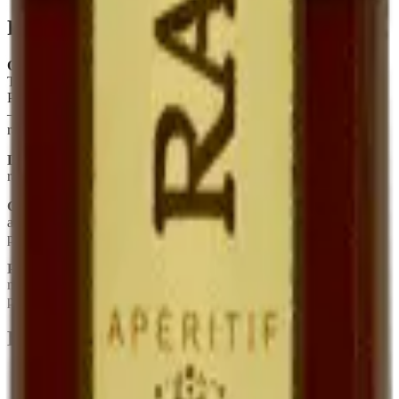
Foire aux questions
Quelle est la différence entre Ratafia et Pineau des Charentes ?
Tous deux sont des mistelles (mariage jus de raisin + alcool). Le
Pineau utilise du Cognac, le Ratafia utilise une eau-de-vie de marc
— ce qui donne un profil plus rustique, plus marqué par la peau du
raisin.
Le Ratafia est-il sucré ?
Oui, naturellement. Le sucre est celui du
raisin frais, conservé par le mutage. Il n'y a aucun sucre ajouté.
Combien de temps se garde-t-il une fois ouvert ?
Plusieurs mois
au réfrigérateur, sans perte sensible. Sa teneur en alcool (~17°) le
protège.
Peut-on l'utiliser en cuisine ?
Oui — déglacer une poêle de
magret, parfumer une crème dessert, mariner des fruits. C'est un
produit polyvalent.
En quelques mots
Spécialité quercinoise, rare chez les vignerons
Jus de raisin frais muté à l'eau-de-vie de marc