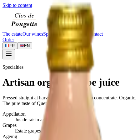
Skip to content
The estate
Our wines
Specialties
Visit
Journal
Contact
Order
FR
EN
Specialties
Artisan organic grape juice
Pressed straight at harvest, no added sugar, no concentrate. Organic.
The pure taste of Quercy grapes.
Appellation
Jus de raisin artisanal
Grapes
Estate grapes, pressed at harvest
Ageing