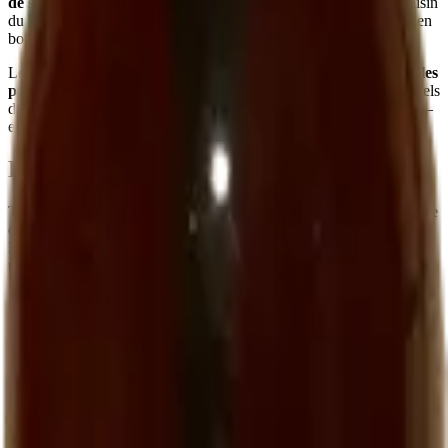
de sucre, aucun concentré, aucun additif
— uniquement du raisin
du domaine, pressé, filtré, pasteurisé pour la conservation, et mis en
bouteille.
Le résultat est un jus
dense, parfumé, légèrement tannique sur les
peaux
, qui n'a strictement rien à voir avec les jus de raisin industriels
du commerce. C'est ce que les vignerons donnent à leurs enfants —
et ce que les enfants des vignerons réclament toute leur vie.
Pourquoi le faire ?
Très peu de domaines viticoles élaborent du jus de raisin. La logique
économique est défavorable (le raisin est plus rentable en vin), et la
logistique est complexe (il faut une presse dédiée à la vendange et
une chaîne de pasteurisation). Nous le faisons parce que :
C'est une
alternative non alcoolisée
que nous voulons offrir
aux visiteurs (enfants, futures mamans, conducteurs,
personnes ne consommant pas d'alcool).
Il permet aux
enfants de la famille élargie
et aux clients de
goûter le terroir
sans alcool.
C'est, simplement,
une chose juste à faire
quand on cultive
de la vigne en bio.