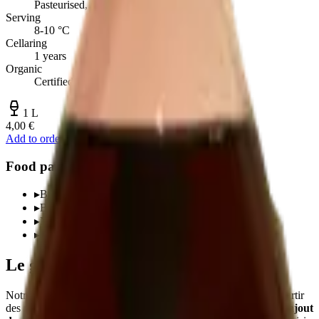
Pasteurised, no additives
Serving
8-10 °C
Cellaring
1 years
Organic
Certified
1 L
4,00 €
Add to order
Food pairings
▸
Breakfast and snacks
▸
Brunches
▸
Non-alcoholic accompaniment
▸
Cooking — deglazing, sauces, sorbets
Le goût pur du raisin
Notre
jus de raisin
est pressé
directement à la vendange
, à partir
des mêmes raisins que ceux qui partent en vinification.
Aucun ajout