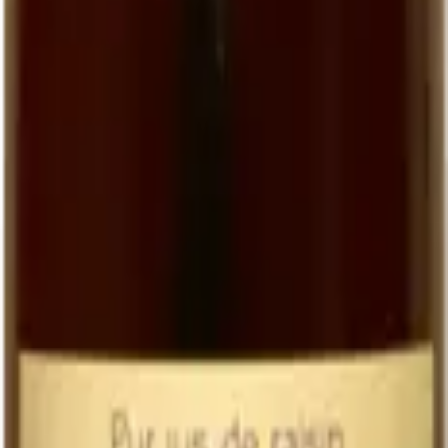
Comment le déguster
En boisson de table
Bien frais (8-10 °C)
, comme un vin blanc. C'est ainsi qu'il révèle le
mieux son aromatique. Servi à table, il accompagne tous les repas
pour ceux qui ne boivent pas d'alcool — et il fait régulièrement
chavirer ceux qui en boivent.
Au petit-déjeuner et au goûter
Plus dense qu'un jus d'orange, sans l'acidité agressive des agrumes.
Excellent pour les enfants, idéal en brunch.
En cuisine
Réduit à la poêle, il devient un
sirop concentré
qui glace les
viandes blanches et les magrets. On peut aussi en faire un
sorbet
(mixé avec un peu de citron et de sucre), une
gelée
pour
accompagner un foie gras, ou une
base de marinade
pour les fruits
secs.
Tableau comparatif : jus artisanal vs jus