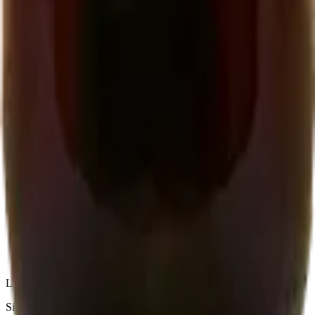
Contact
06 22 50 51 42
closdepougette.cahors@gmail.com
WhatsApp
Download the order form (PDF)
Follow us
Facebook
Instagram
© 2026 EARL Clos de Pougette. All rights reserved.
Legal notice
Terms
Privacy
L'abus d'alcool est dangereux pour la santé
Site by:
Kenobiz Sites