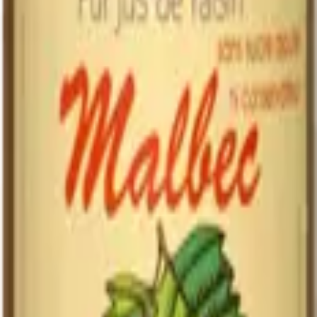
industriel
Jus de raisin
Critère
Notre jus
industriel
Domaine, vendange
Souvent concentré
Origine du raisin
manuelle
importé
Parfois ajout d'autres
Sucres ajoutés
Aucun
jus
Aucun (pasteurisation
Acide ascorbique,
Conservateurs
simple)
parfois SO₂
Bio
Oui, certifié
Rare
Riche, tannique,
Goût
Plat, sucré, uniformisé
complexe
Conservation après
Quelques jours au
Plus longue
ouverture
frais
(conservateurs)
Conseils de conservation
À conserver
debout, à l'abri de la lumière
. Une fois ouvert,
à
conserver au réfrigérateur
et à consommer dans les
3 à 5 jours
—
il n'y a aucun conservateur, comme un jus de fruit fraîchement
pressé. C'est le prix de la pureté.