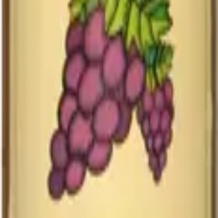
Foire aux questions
Y a-t-il du sucre ajouté ?
Non, jamais. Le sucre que vous goûtez
est uniquement celui du raisin mûr.
Le jus contient-il de l'alcool ?
Non. Il n'a pas fermenté. La
pasteurisation immédiate stabilise le sucre et empêche toute
fermentation.
Convient-il aux enfants et aux femmes enceintes ?
Oui, sans
réserve. C'est un produit naturel, sans additif, sans alcool.
Combien de temps se conserve-t-il une fois ouvert ?
3 à 5 jours
au réfrigérateur. Sans conservateur, il se comporte comme un jus
pressé du jour.
Pourquoi est-il plus cher qu'un jus de supermarché ?
Parce qu'il
est fait avec du raisin de cuve, vendangé à la main, et pasteurisé
avec soin. Comparable, à la qualité, à un grand jus pressé de fruits
frais — pas à un jus reconstitué.
En quelques mots