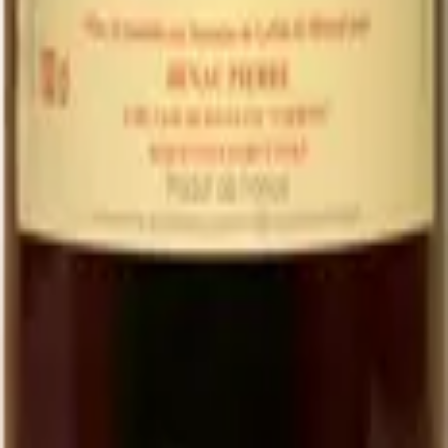
Pressé à la vendange, sans ajout, certifié bio
Le goût direct du raisin du Quercy
Idéal en alternative au vin et pour les enfants
Bouteille 1 L à
4,00 €
Minimum order of 6 bottles (BIB, Ratafia and grape juice excluded)
←
View the full category
Family organic winery in Cournou (Lot, France) since the 19th
century. AOC Cahors, Côtes du Lot IGP, Ratafia and grape juice.
EARL Clos de Pougette · SIRET
41790358000013
Address
Cournou
46140
Saint-Vincent-Rive-d'Olt
France