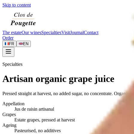
Skip to content
The estate
Our wines
Specialties
Visit
Journal
Contact
Order
FR
EN
Specialties
Artisan organic grape juice
Pressed straight at harvest, no added sugar, no concentrate. Organic. 
Appellation
Jus de raisin artisanal
Grapes
Estate grapes, pressed at harvest
Ageing
Pasteurised, no additives